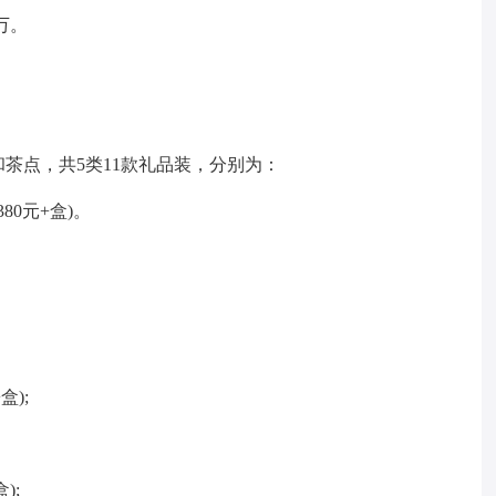
万。
茶点，共5类11款礼品装，分别为：
80元+盒)。
盒);
);