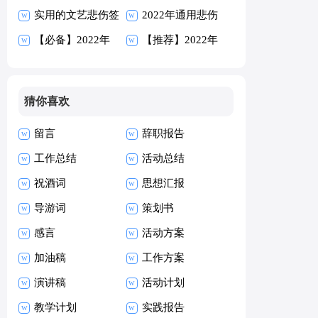
候语汇总145句
实用的文艺悲伤签
95句
2022年通用悲伤
名汇编86条
【必备】2022年
的签名汇编80条
【推荐】2022年
人生经典语录汇编
经典语录汇编79
80条
条
猜你喜欢
留言
辞职报告
工作总结
活动总结
祝酒词
思想汇报
导游词
策划书
感言
活动方案
加油稿
工作方案
演讲稿
活动计划
教学计划
实践报告