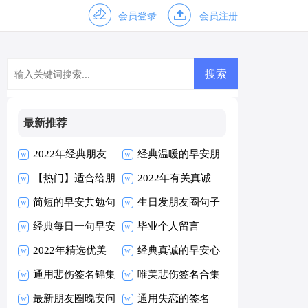
会员登录
会员注册
最新推荐
2022年经典朋友
经典温暖的早安朋
早安朋友圈问候语
【热门】适合给朋
友圈问候语26条
2022年有关真诚
30条
友的早安朋友圈问
简短的早安共勉句
的早安心语朋友圈
生日发朋友圈句子
候语摘录63句
子朋友圈摘录40
经典每日一句早安
摘录33句
毕业个人留言
条
朋友圈问候语汇编
2022年精选优美
经典真诚的早安心
54句
的早安朋友圈问候
通用悲伤签名锦集
语朋友圈17条
唯美悲伤签名合集
语摘录53句
100条
最新朋友圈晚安问
60条
通用失恋的签名