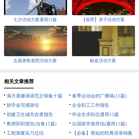
七夕活动方案通用15篇
【推荐】亲子活动方案
志愿者敬老院活动方案
献血活动方案
相关文章推荐
满月酒邀请函范文锦集十篇
春季运动会的广播稿(15篇)
助学金写感谢信
企业职工工作报告
创建卫生城市自查报告
毕业生求职信通用15篇
教师辞职报告(合集15篇)
出国留学推荐信(通用15篇)
工程测量实习总结
【必备】简短的经典语录锦集