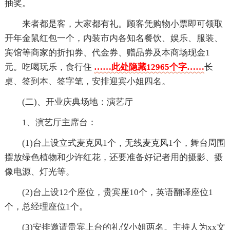
抽奖。
来者都是客，大家都有礼。顾客凭购物小票即可领取
开年金鼠红包一个，内装市内各知名餐饮、娱乐、服装、
宾馆等商家的折扣券、代金券、赠品券及本商场现金1
元。吃喝玩乐，食行住
……此处隐藏12965个字……
长
桌、签到本、签字笔，安排迎宾小姐四名。
(二)、开业庆典场地：演艺厅
1、演艺厅主席台：
(1)台上设立式麦克风1个，无线麦克风1个，舞台周围
摆放绿色植物和少许红花，还要准备好记者用的摄影、摄
像电源、灯光等。
(2)台上设12个座位，贵宾座10个，英语翻译座位1
个，总经理座位1个。
(3)安排邀请贵宾上台的礼仪小姐两名。主持人为xx文