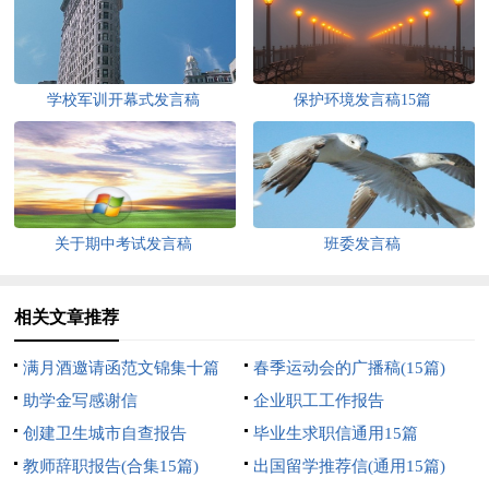
学校军训开幕式发言稿
保护环境发言稿15篇
关于期中考试发言稿
班委发言稿
相关文章推荐
满月酒邀请函范文锦集十篇
春季运动会的广播稿(15篇)
助学金写感谢信
企业职工工作报告
创建卫生城市自查报告
毕业生求职信通用15篇
教师辞职报告(合集15篇)
出国留学推荐信(通用15篇)