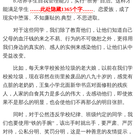
b.培养学生自我管理能力，实行“班务”自治。这样才
能满足学生
……此处隐藏1365个字……
、恋爱族，成了
现实中堕落、不知廉耻的.典型，不思进取。
对于这些同学，我们除了教育他们，让他们知道自己
父母的血汗钱的来之不易、行为的不可饶恕之外，更得用
我们身边的真实的、感人的实例来感染他们，让他们从中
受益改变。
比如，每天来学校捡拾垃圾的老大娘，以前在我们学
校捡垃圾，现在容然在街里捡废品的八九十岁的，感觉有
点脏的老奶奶，王集小学北面新华书店对面修鞋的残疾
人，人家的自食其力是多么的伟大，去感动他们，即使效
果不是那么的明显，也会使他们不再那么的明目张胆。
同时，对于公然违反学校纪律、班级约定的同学，我
们也要使用“铁的手腕”，该出手时就出手，要严肃、严厉
对待，公私分明、奖罚分明，这是一种善意的友情提示，