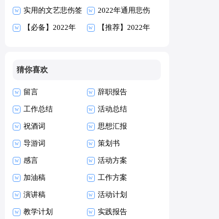
候语汇总145句
实用的文艺悲伤签
95句
2022年通用悲伤
名汇编86条
【必备】2022年
的签名汇编80条
【推荐】2022年
人生经典语录汇编
经典语录汇编79
80条
条
猜你喜欢
留言
辞职报告
工作总结
活动总结
祝酒词
思想汇报
导游词
策划书
感言
活动方案
加油稿
工作方案
演讲稿
活动计划
教学计划
实践报告