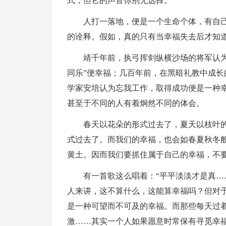
式，但它的声音你别无选择。
人打一落地，便是一个生命个体，有自
的诠释。假如，真的只有当幸福失去后才知
靖千年前，执弓挥剑纵横沙场的将军认
同乐”便幸福；几百年前，在黑暗礼教中成
学家安培认为忘我工作，取得成功便是一种
甚至于不同的人有着炯然不同的体会。
春天以花朵的形式过去了，夏天以枝叶
式过去了。而我们的幸福，也会如春夏秋冬
黄土。因而我们要抓住属于自己的幸福，不
有一首歌这么唱着：“平平淡淡才是真…
人来讲，这不算什么，这能算幸福吗？但对
是一种可望而不可及的幸福。而那些每天过
激……其实一个人如果愿意时常保有寻觅幸