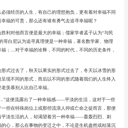
己必须经历的人生，有自己的理想抱负，更有着对幸福不同
道幸福的可贵，那么还有谁有勇气去追寻幸福呢？
为胜利对他而言便是最大的幸福；儒家学者孟子认为“与民
长的哥白尼认为追寻真理便是一种幸福，著名数学家、物理
幸福；…对于幸福的诠释，不同的时代，不同的历史条件，
的形式过去了，秋天以果实的形式过去了，冬天以冰雪的形
般呈现不同的形式，而后以不同的形式随着我们的人生终入
要老羡慕别人比自己幸福。
…”这便流露出了一种幸福感——平淡的生活，这对于一些
于一些在特殊岗位上或那些流浪人抑或亡命之徒而言，那便
着平淡生活的人，却渴望着另一种幸福——轰轰烈烈、刺
福的心，那么在事物的变迁之中，不论是生机盎然或枯落沉