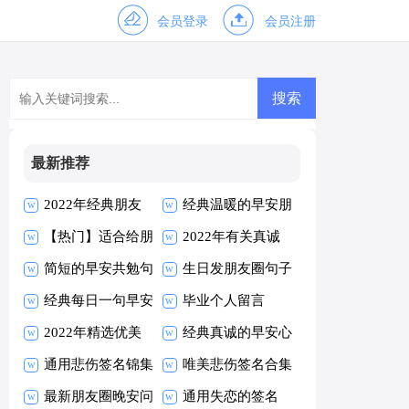
会员登录
会员注册
最新推荐
2022年经典朋友
经典温暖的早安朋
早安朋友圈问候语
【热门】适合给朋
友圈问候语26条
2022年有关真诚
30条
友的早安朋友圈问
简短的早安共勉句
的早安心语朋友圈
生日发朋友圈句子
候语摘录63句
子朋友圈摘录40
经典每日一句早安
摘录33句
毕业个人留言
条
朋友圈问候语汇编
2022年精选优美
经典真诚的早安心
54句
的早安朋友圈问候
通用悲伤签名锦集
语朋友圈17条
唯美悲伤签名合集
语摘录53句
100条
最新朋友圈晚安问
60条
通用失恋的签名