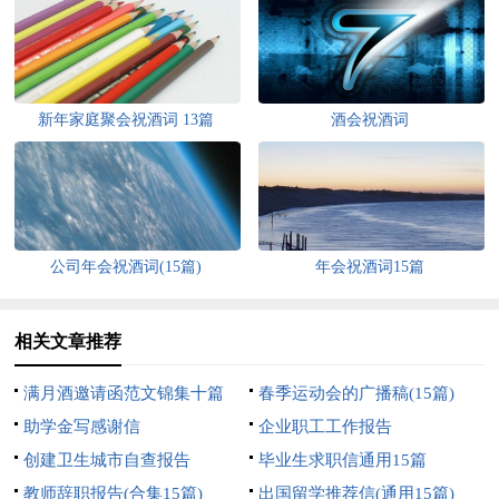
新年家庭聚会祝酒词 13篇
酒会祝酒词
公司年会祝酒词(15篇)
年会祝酒词15篇
相关文章推荐
满月酒邀请函范文锦集十篇
春季运动会的广播稿(15篇)
助学金写感谢信
企业职工工作报告
创建卫生城市自查报告
毕业生求职信通用15篇
教师辞职报告(合集15篇)
出国留学推荐信(通用15篇)