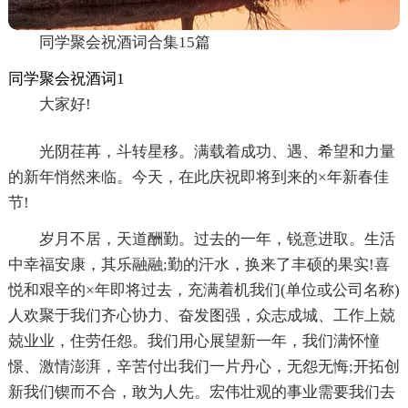
同学聚会祝酒词合集15篇
同学聚会祝酒词1
大家好!
光阴荏苒，斗转星移。满载着成功、遇、希望和力量
的新年悄然来临。今天，在此庆祝即将到来的×年新春佳
节!
岁月不居，天道酬勤。过去的一年，锐意进取。生活
中幸福安康，其乐融融;勤的汗水，换来了丰硕的果实!喜
悦和艰辛的×年即将过去，充满着机我们(单位或公司名称)
人欢聚于我们齐心协力、奋发图强，众志成城、工作上兢
兢业业，住劳任怨。我们用心展望新一年，我们满怀憧
憬、激情澎湃，辛苦付出我们一片丹心，无怨无悔;开拓创
新我们锲而不合，敢为人先。宏伟壮观的事业需要我们去