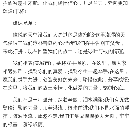
挥洒智慧和才能。让我们满怀信心，开足马力，奔向更加
辉煌!干杯!
姐妹兄弟：
谁说的天空没我们人踏过的足迹?谁说这里潮湿的天
气侵蚀了我们淳朴善良的心?当年我们挥手告别了父母，
来此打拼，现在回望我们的故土，还是绿叶与根的情谊。
我们相遇(某城市)，要将双手握紧。在这里，愿大家
相遇知己，找到你们的真爱，找到今生一起牵手;在这里，
愿我们携手共进，创造美好的未来，珍惜彼此，分享成绩;
在这里，将我们的故土乡情，化做爱的力量，铭刻心底。
我们不是一叶孤舟，踩着辛酸，泪水满盈;我们有无数
臂膀汇聚的力量，顶着洪流，阔步前进;我们不是水面的浮
萍，随波逐流，飘忽不定;我们汇集成棵棵参天大树，牢牢
的根基，覆绿成荫。