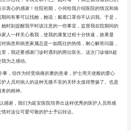
表示衷心的感谢！住院初期，小何给我介绍医院的情况和病
院期间有事可以找她，她说：戴着口罩你不认识我。于是，
。她时刻提醒我平时该注意的一些事宜，监督我在院期间的
像家人一样关心着我，使我的康复过程十分快速，效果显
面对病患和病患家属总是一如既往的热情，耐心解答问题，
这里，我还要感谢门诊时遇到的两位医生。这次门诊做B超
使我为之感动。
小事，但作为经受病痛折磨的患者，护士用天使般的爱心
医护人员对病人的这种无微不至的关怀太值得赞扬了。也是
服务的精神。
予以感谢，我们为延安医院培养出这样优秀的医护人员而感
之情对这位可爱可敬的护士予以转达。