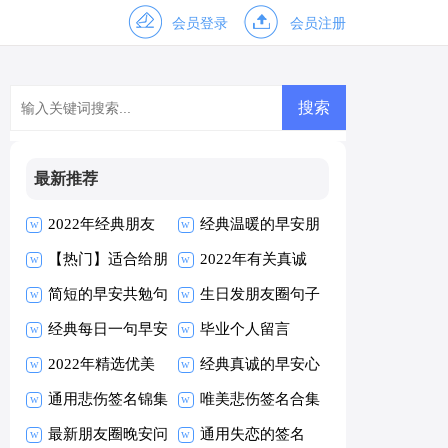
会员登录
会员注册
最新推荐
2022年经典朋友
经典温暖的早安朋
早安朋友圈问候语
【热门】适合给朋
友圈问候语26条
2022年有关真诚
30条
友的早安朋友圈问
简短的早安共勉句
的早安心语朋友圈
生日发朋友圈句子
候语摘录63句
子朋友圈摘录40
经典每日一句早安
摘录33句
毕业个人留言
条
朋友圈问候语汇编
2022年精选优美
经典真诚的早安心
54句
的早安朋友圈问候
通用悲伤签名锦集
语朋友圈17条
唯美悲伤签名合集
语摘录53句
100条
最新朋友圈晚安问
60条
通用失恋的签名