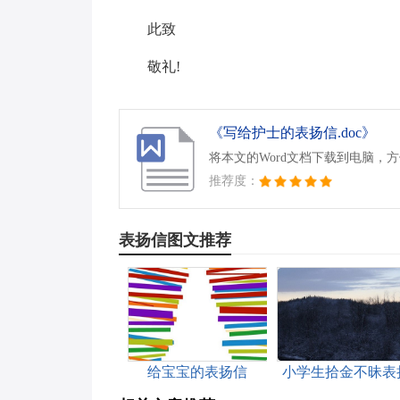
此致
敬礼!
《写给护士的表扬信.doc》
将本文的Word文档下载到电脑，
推荐度：
表扬信图文推荐
给宝宝的表扬信
小学生拾金不昧表
信