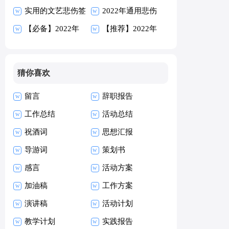
候语汇总145句
实用的文艺悲伤签
95句
2022年通用悲伤
名汇编86条
【必备】2022年
的签名汇编80条
【推荐】2022年
人生经典语录汇编
经典语录汇编79
80条
条
猜你喜欢
留言
辞职报告
工作总结
活动总结
祝酒词
思想汇报
导游词
策划书
感言
活动方案
加油稿
工作方案
演讲稿
活动计划
教学计划
实践报告