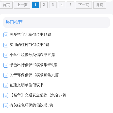
1
2
3
4
5
首页
上一页
下一页
尾页
热门推荐
关爱留守儿童倡议书15篇
w
实用的植树节倡议书9篇
w
小学生垃圾分类倡议书五篇
w
绿色出行倡议书模板集锦5篇
w
关于环保倡议书模板锦集六篇
w
创建文明单位倡议书
w
【精华】交通安全倡议书集合八篇
w
有关绿色环保的倡议书3篇
w