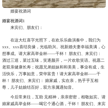
婚宴祝酒词
婚宴祝酒词1
来宾们、朋友们：
在这大红喜字光照下，在欢乐乐曲演奏中，我们为
xxx、xxx喜结良缘，光临助兴。祝新婚夫妻幸福美满，心
想事成。请大家高举金杯——干杯！ 朋友们、来宾们：
酒过三巡，菜过五味，笑逐颜开，一片欢歌笑语。祝愿二
老双亲健康长寿；祝愿兄弟姐妹和和美美，事业有成，生
活快乐，万事如意，荣华富贵！请大家高举金杯——干
杯！ 朋友们、来宾们： 娘家戚，实在亲，热乎乎互相
尊，儿子姑娘结百好，双方亲属遇知音。
今后常来往，互助 见精神，亲亲密密，相敬如宾。请
娘家戚高举金杯——喝它个通心酒，干杯！ 朋友们、来宾