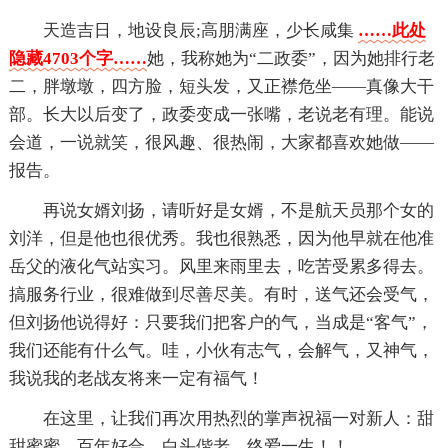
天造吉日，地设良辰;高朋满座，少长咸集
……此处
隐藏4703个字……
她，我称她为“二政委”，因为她排行老
二，胖墩墩，四方脸，短头发，又正襟危坐——真像大干
部。长大以后变了，政委变成一张嘴，老说老有理。能说
会道，一说就笑，很风趣、很热闹，大家都喜欢她做——
报告。
再说女婿刘扬，请听好是女婿，不是航天员那个女的
刘洋，但是他也很优秀。我也很熟悉，因为他早就在他准
岳父的液化气站实习。风里来雨里去，吃苦受累多得去。
搞服务行业，很难做到尽善尽美。有时，送气还会受气，
但刘扬他说得好：只要我们把客户的气，当成是“客气”，
我们还能有什么气。哇，小伙有志气，会解气，又神气，
我说我的老战友将来一定有福气！
在这里，让我们再次用热烈的掌声祝福一对新人：甜
甜蜜蜜、百年好合、白头偕老、终爱一生！！