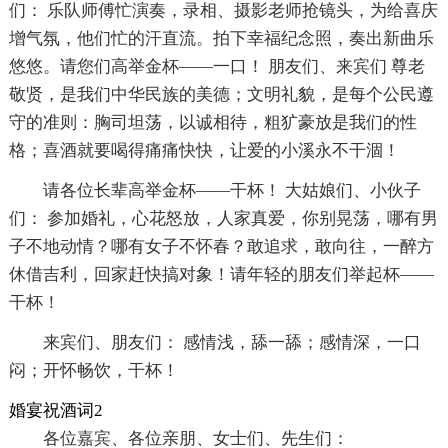
们： 乐队师傅忙演奏，录相、摄影老师抢镜头，为给喜庆
增气氛，他们忙的汗直流。拍下幸福纪念照，奏出新曲乐
悠悠。请您们高举金杯——一口！ 朋友们、来宾们 尊老
敬贤，是我们中华民族的美德；文明礼貌，是每个公民遵
守的准则：胸司坦荡，以诚相待，粗犷豪放是我们的性
格；喜酒就要喝得痛痛快快，让爱的小溪永不干涸！
请各位长辈高举金杯——干杯！ 大姑娘们、小伙子
们： 参加婚礼，心花怒放，人家真爱，你别晃荡，哪有男
子不地动情？哪有女子不怀春？敢追求，敢向往，一醉方
休借吉利，回家赶快搞对象！请年轻的朋友们举起杯——
干杯！
来宾们、朋友们： 感情浅，舔一舔；感情深，一口
闷；开怀畅饮，干杯！
婚宴祝酒词2
各位嘉宾、各位亲朋、女士们、先生们：