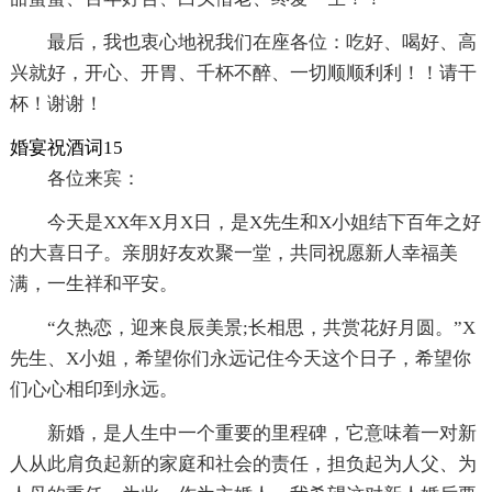
最后，我也衷心地祝我们在座各位：吃好、喝好、高
兴就好，开心、开胃、千杯不醉、一切顺顺利利！！请干
杯！谢谢！
婚宴祝酒词15
各位来宾：
今天是XX年X月X日，是X先生和X小姐结下百年之好
的大喜日子。亲朋好友欢聚一堂，共同祝愿新人幸福美
满，一生祥和平安。
“久热恋，迎来良辰美景;长相思，共赏花好月圆。”X
先生、X小姐，希望你们永远记住今天这个日子，希望你
们心心相印到永远。
新婚，是人生中一个重要的里程碑，它意味着一对新
人从此肩负起新的家庭和社会的责任，担负起为人父、为